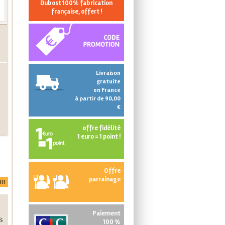
Dubost 100% fabrication
française, offert !
Livraison
gratuite
en France
à partir de 90,00
€
offre fidélité
1 euro = 1 point !
Offre
parrainage
IT
Paiement
fs
100 %