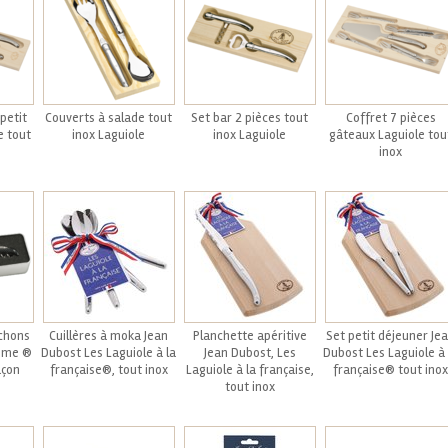
petit
Couverts à salade tout
Set bar 2 pièces tout
Coffret 7 pièces
e tout
inox Laguiole
inox Laguiole
gâteaux Laguiole tou
inox
uchons
Cuillères à moka Jean
Planchette apéritive
Set petit déjeuner Je
sime ®
Dubost Les Laguiole à la
Jean Dubost, Les
Dubost Les Laguiole à 
açon
française®, tout inox
Laguiole à la française,
française® tout inox
tout inox