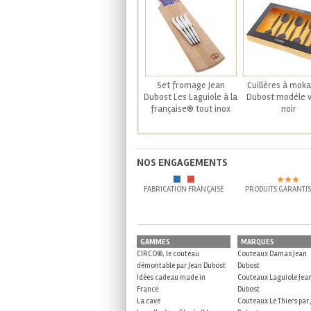
Set fromage Jean
Cuillères à moka
Dubost Les Laguiole à la
Dubost modèle v
française® tout inox
noir
NOS ENGAGEMENTS
FABRICATION FRANÇAISE
PRODUITS GARANTIS
GAMMES
MARQUES
CIRCO®, le couteau
Couteaux Damas Jean
démontable par Jean Dubost
Dubost
Idées cadeau made in
Couteaux Laguiole Jea
France
Dubost
La cave
Couteaux Le Thiers par