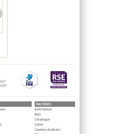
SAUF
ESURE
MATIÈRES
eaux
Acier Damas
Bois
Céramique
es
Corne
Couleurs et décors