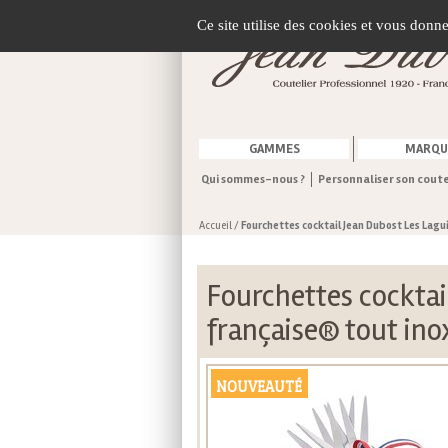
Gestion de vos préférences sur les cookies
Ce site utilise des cookies et vous donn
GAMMES
MARQU
Qui sommes-nous ?
Personnaliser son cout
Accueil
/
Fourchettes cocktail Jean Dubost Les Lagui
Fourchettes cocktail
française® tout ino
NOUVEAUTÉ