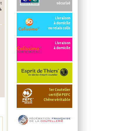
t
sécurisé
%
Livraison
à domicile
ou relais colis
Livraison
à domicile
1er Coutelier
certifié PEFC
Chêne véritable