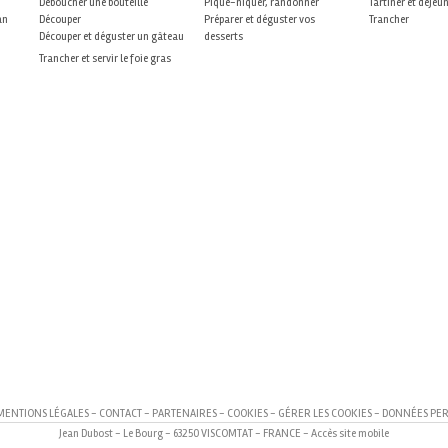
Déboucher une bouteille
Pique-niquer, randonner
Tartiner et déjeu
an
Découper
Préparer et déguster vos
Trancher
Découper et déguster un gâteau
desserts
Trancher et servir le foie gras
MENTIONS LÉGALES
-
CONTACT
-
PARTENAIRES
-
COOKIES
-
GÉRER LES COOKIES
-
DONNÉES PE
Jean Dubost - Le Bourg - 63250 VISCOMTAT - FRANCE -
Accès site mobile