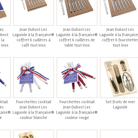
ces
Jean Dubost Les
Jean Dubost Les
Jean Dubost Les
ubost
Laguiole à la française®
Laguiole à la française®
Laguiole à la français
 la
coffret 6 cuillères à
coffret 6 cuillères de
coffret 6 fourchette
 inox
café tout inox
table tout inox
tout inox
ktail
Fourchettes cocktail
Fourchettes cocktail
Set fruits de mer
Les
Jean Dubost Les
Jean Dubost Les
Laguiole
nçaise®
Laguiole à la française®
Laguiole à la française®
e
couleur blanche
couleur rouge