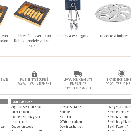
 Jean
Cuillères à dessert Jean
Pinces à escargots
Assiette à huitres
iolon
Dubost modèle violon
noir
72H
 2 ANS
PAIEMENT SÉCURISÉ
LIVRAISON GRATUITE
EXPÉDITION 72H 
PAYPAL - CB - VIREMENT
EN FRANCE
PRODUITS SUR M
À PARTIR DE 90,00 €
QUEL USAGE ?
Aiguiser ses couteaux
Dresser sa table
Ranger ses cout
Cuire un oeuf
Émincer
Servir et remuer
n
Couper le fromage, la
Éplucher
Servir la salade
charcuterie
Offrir un cadeau
Servir les grillad
 Jean
Couper un steak
Ouvrir les huîtres
Servir l'apéritif