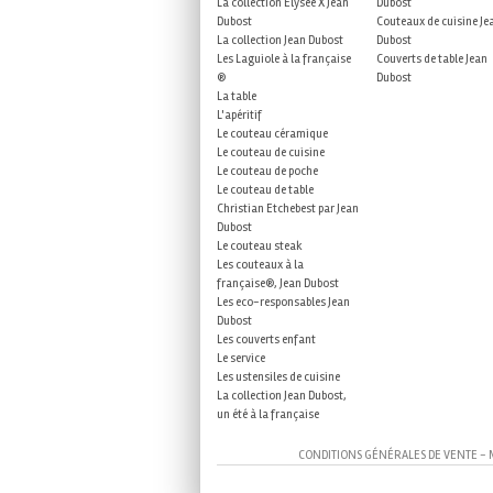
La collection Elysée X Jean
Dubost
Dubost
Couteaux de cuisine Je
La collection Jean Dubost
Dubost
Les Laguiole à la française
Couverts de table Jean
®
Dubost
La table
L'apéritif
Le couteau céramique
Le couteau de cuisine
Le couteau de poche
Le couteau de table
Christian Etchebest par Jean
Dubost
Le couteau steak
Les couteaux à la
française®, Jean Dubost
Les eco-responsables Jean
Dubost
Les couverts enfant
Le service
Les ustensiles de cuisine
La collection Jean Dubost,
un été à la française
CONDITIONS GÉNÉRALES DE VENTE
-