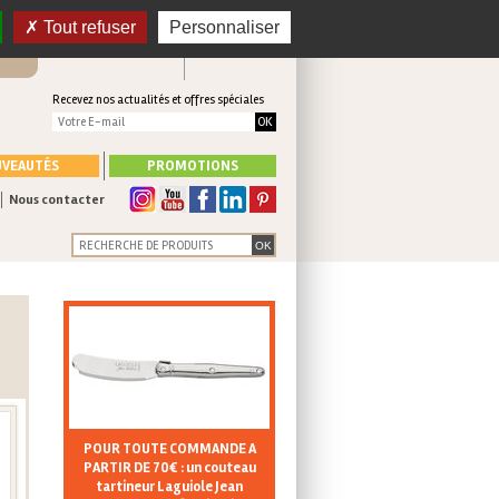
 en
CONNEXION
Tout refuser
Personnaliser
Mon panier
CRÉER UN COMPTE
Recevez nos actualités et offres spéciales
VEAUTÉS
PROMOTIONS
Nous contacter
POUR TOUTE COMMANDE A
PARTIR DE 70€ : un couteau
tartineur Laguiole Jean