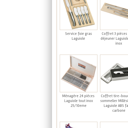
Service foie gras
Coffret 3 pièces 
Laguiole
déjeuner Laguiol
inox
Ménagère 24 pièces
Coffret tire-bo
Laguiole tout inox
sommelier Millé
25/10eme
Laguiole ABS f
carbone