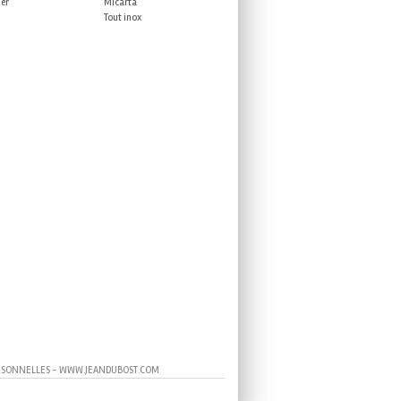
ner
Micarta
Tout inox
RSONNELLES
-
WWW.JEANDUBOST.COM