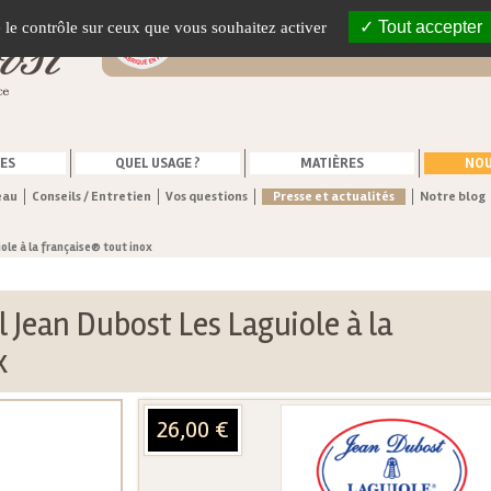
Vente en ligne de couteaux fabriqués
Tout accepter
e le contrôle sur ceux que vous souhaitez activer
France
ES
QUEL USAGE ?
MATIÈRES
NOU
eau
Conseils / Entretien
Vos questions
Presse et actualités
Notre blog
ole à la française® tout inox
 Jean Dubost Les Laguiole à la
x
26,00 €