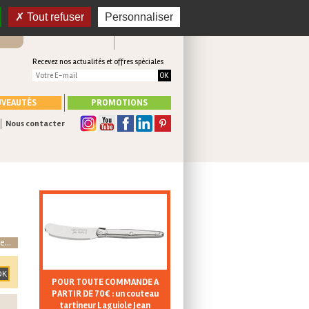
 en
CONNEXION
Tout refuser
Personnaliser
Mon panier
CRÉER UN COMPTE
Recevez nos actualités et offres spéciales
VEAUTÉS
PROMOTIONS
Nous contacter
e...
POUR TOUTE COMMANDE A
PARTIR DE 70€ : un couteau
tartineur Laguiole Jean