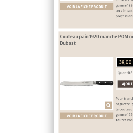
couteau Sa
gamme 192
VOIR LA FICHE PRODUIT
un véritab
profession
Couteau pain 1920 manche POM no
Dubost
39,00
Quantité
Pour tranc
baguette, f
le couteau 
gamme 1920
VOIR LA FICHE PRODUIT
toutes vos