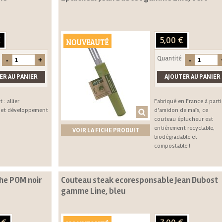
€
5,00 €
NOUVEAUTÉ
Quantité
 : allier
Fabriqué en France à parti
e et développement
d'amidon de maïs, ce
couteau éplucheur est
entièrement recyclable,
VOIR LA FICHE PRODUIT
biodégradable et
compostable !
he POM noir
Couteau steak ecoresponsable Jean Dubost
gamme Line, bleu