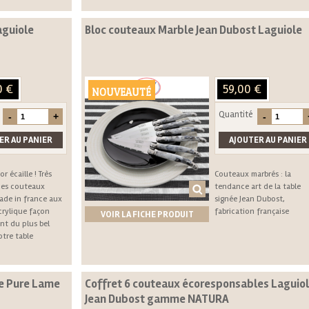
aguiole
Bloc couteaux Marble Jean Dubost Laguiole
0 €
59,00 €
NOUVEAUTÉ
Quantité
r écaille ! Très
Couteaux marbrés : la
ces couteaux
tendance art de la table
de in france aux
signée Jean Dubost,
rylique façon
fabrication française
VOIR LA FICHE PRODUIT
ont du plus bel
otre table
e Pure Lame
Coffret 6 couteaux écoresponsables Laguio
Jean Dubost gamme NATURA