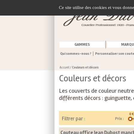
Gestion de vos préférences sur les cookies
Ce site utilise des cookies et vous donn
GAMMES
MARQU
Qui sommes-nous ?
Personnaliser son cout
Accueil
/
Couleurs et décors
Couleurs et décors
Les couverts de couleur neutre 
différents décors : guinguette, 
0
€
Filtrer par :
Prix :
Couteau office Jean Dubost manc