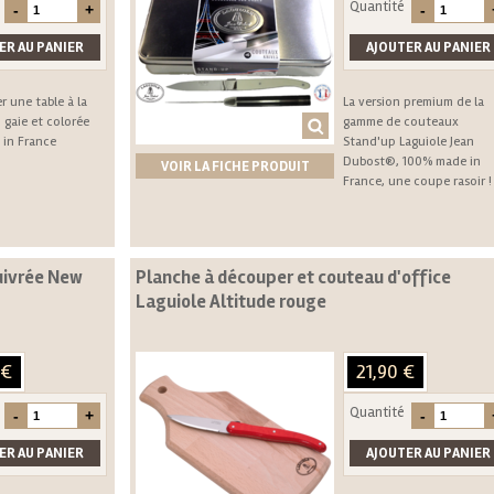
Quantité
r une table à la
La version premium de la
 gaie et colorée
gamme de couteaux
in France
Stand'up Laguiole Jean
Dubost®, 100% made in
VOIR LA FICHE PRODUIT
France, une coupe rasoir !
uivrée New
Planche à découper et couteau d'office
Laguiole Altitude rouge
 €
21,90 €
Quantité