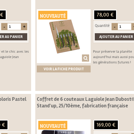
 €
78,00 €
NOUVEAUTÉ
Quantité
r et le chic avec les
Pour préserver la planète
aguiole Jean
aujourd'hui mais aussi po
les générations futures !
VOIR LA FICHE PRODUIT
loris Pastel
Coffret de 6 couteaux Laguiole Jean Dubost
Stand'up, 25/10ème, fabrication française
0 €
169,00 €
NOUVEAUTÉ