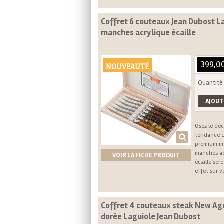
Coffret 6 couteaux Jean Dubost L
manches acrylique écaille
399,0
NOUVEAUTÉ
Quantité
Osez le déco
tendance 
premium ma
manches ac
VOIR LA FICHE PRODUIT
écaille ser
effet sur v
Coffret 4 couteaux steak New Ag
dorée Laguiole Jean Dubost