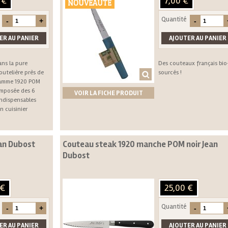
 €
7,00 €
NOUVEAUTÉ
Quantité
ans la pure
Des couteaux français bio
outelière près de
sourcés !
 gamme 1920 POM
omposée des 6
VOIR LA FICHE PRODUIT
ndispensables
n cuisinier
an Dubost
Couteau steak 1920 manche POM noir Jean
Dubost
 €
25,00 €
Quantité