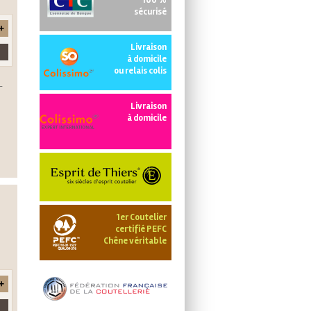
100 %
sécurisé
Livraison
à domicile
ou relais colis
-
Livraison
à domicile
1er Coutelier
certifié PEFC
Chêne véritable