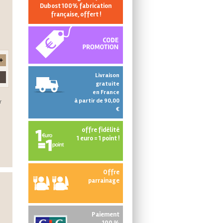
Dubost 100% fabrication
française, offert !
Livraison
gratuite
en France
à partir de 90,00
r
€
offre fidélité
1 euro = 1 point !
Offre
parrainage
Paiement