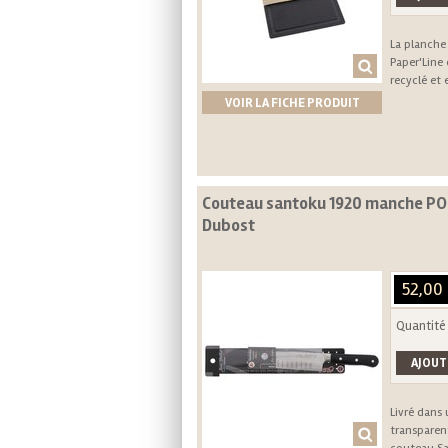
La planche
Paper'Line 
recyclé et 
VOIR LA FICHE PRODUIT
Couteau santoku 1920 manche POM
Dubost
52,00
Quantité
Livré dans
transparen