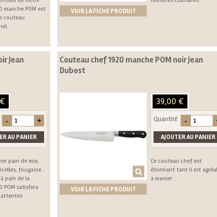
ntoku de notre
réussites culinaires.
0 manche POM est
VOIR LA FICHE PRODUIT
le couteau
nel.
ir Jean
Couteau chef 1920 manche POM noir Jean
Dubost
 €
39,00 €
Quantité
her pain de mie,
Ce couteau chef est
icelles, fougasse…
étonnant tant il est agréa
à pain de la
à manier
 POM satisfera
VOIR LA FICHE PRODUIT
 attentes