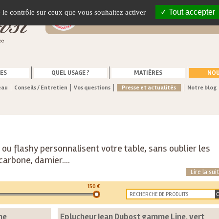
Vente en ligne de couteaux fabriqués
Tout accepter
e le contrôle sur ceux que vous souhaitez activer
France
ES
QUEL USAGE ?
MATIÈRES
NOU
eau
Conseils / Entretien
Vos questions
Presse et actualités
Notre blog
ou flashy personnalisent votre table, sans oublier les
carbone, damier....
Lire la suit
150
€
he
Eplucheur Jean Dubost gamme Line, vert