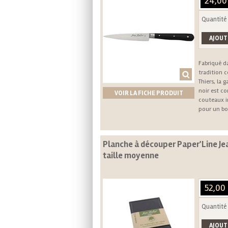
24,00
Quantité
Fabriqué d
tradition c
Thiers, la
noir est c
VOIR LA FICHE PRODUIT
couteaux i
pour un bo
Planche à découper Paper'Line Je
taille moyenne
52,00
Quantité