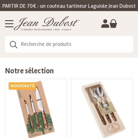
Gestion de vos préférences sur les cookies
 DE 70€ : un couteau tartineur Laguiole Jean Dubost 100% f
Notre sélection
NOUVEAUTÉ