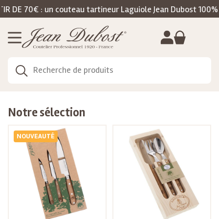
Gestion de vos préférences sur les cookies
70€ : un couteau tartineur Laguiole Jean Dubost 100% fabri
Notre sélection
NOUVEAUTÉ