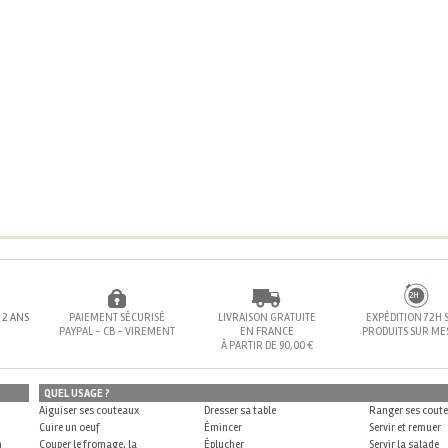
72H
 2 ANS
PAIEMENT SÉCURISÉ
LIVRAISON GRATUITE
EXPÉDITION 72H 
PAYPAL - CB - VIREMENT
EN FRANCE
PRODUITS SUR M
À PARTIR DE 90,00 €
QUEL USAGE ?
Aiguiser ses couteaux
Dresser sa table
Ranger ses cout
Cuire un oeuf
Émincer
Servir et remuer
n
Couper le fromage, la
Éplucher
Servir la salade