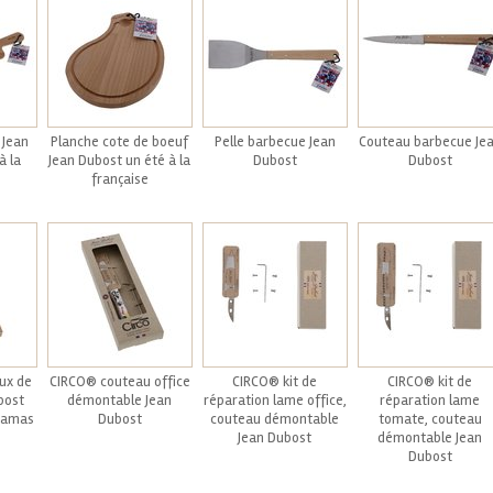
 Jean
Planche cote de boeuf
Pelle barbecue Jean
Couteau barbecue Je
à la
Jean Dubost un été à la
Dubost
Dubost
française
ux de
CIRCO® couteau office
CIRCO® kit de
CIRCO® kit de
bost
démontable Jean
réparation lame office,
réparation lame
 Damas
Dubost
couteau démontable
tomate, couteau
Jean Dubost
démontable Jean
Dubost