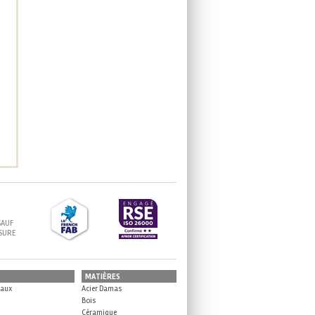
SAUF
ESURE
MATIÈRES
eaux
Acier Damas
Bois
Céramique