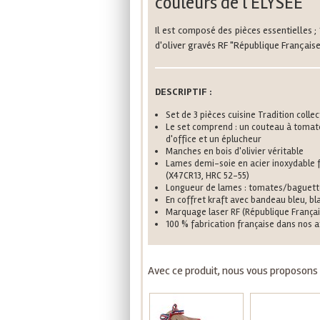
couleurs de l'ÉLYSÉE
Il est composé des pièces essentielles ;
d'oliver gravés RF "République Française
DESCRIPTIF :
Set de 3 pièces cuisine Tradition colle
Le set comprend : un couteau à tomat
d'office et un éplucheur
Manches en bois d'olivier véritable
Lames demi-soie en acier inoxydable f
(X47CR13, HRC 52-55)
Longueur de lames : tomates/baguette
En coffret kraft avec bandeau bleu, bl
Marquage laser RF (République Françai
100 % fabrication française dans nos a
Avec ce produit, nous vous proposons a