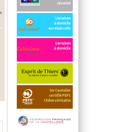
sécurisé
is
Livraison
à domicile
ou relais colis
Livraison
à domicile
1er Coutelier
certifié PEFC
Chêne véritable