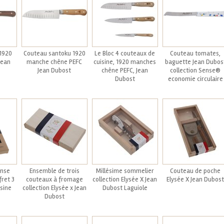
1920
Couteau santoku 1920
Le Bloc 4 couteaux de
Couteau tomates,
Jean
manche chêne PEFC
cuisine, 1920 manches
baguette Jean Dubos
Jean Dubost
chêne PEFC, Jean
collection Sense®
Dubost
economie circulaire
ense
Ensemble de trois
Millésime sommelier
Couteau de poche
fret 3
couteaux à fromage
collection Elysée X Jean
Elysée X Jean Dubost
sine
collection Elysée x Jean
Dubost Laguiole
Dubost