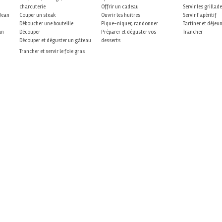
charcuterie
Offrir un cadeau
Servir les grillad
 Jean
Couper un steak
Ouvrir les huîtres
Servir l'apéritif
Déboucher une bouteille
Pique-niquer, randonner
Tartiner et déjeu
an
Découper
Préparer et déguster vos
Trancher
Découper et déguster un gâteau
desserts
Trancher et servir le foie gras