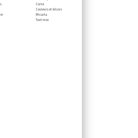
es
Corne
Couleurs et décors
ner
Micarta
Tout inox