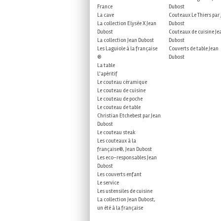
France
Dubost
La cave
Couteaux Le Thiers par
La collection Elysée X Jean
Dubost
Dubost
Couteaux de cuisine Je
La collection Jean Dubost
Dubost
Les Laguiole à la française
Couverts de table Jean
®
Dubost
La table
L'apéritif
Le couteau céramique
Le couteau de cuisine
Le couteau de poche
Le couteau de table
Christian Etchebest par Jean
Dubost
Le couteau steak
Les couteaux à la
française®, Jean Dubost
Les eco-responsables Jean
Dubost
Les couverts enfant
Le service
Les ustensiles de cuisine
La collection Jean Dubost,
un été à la française