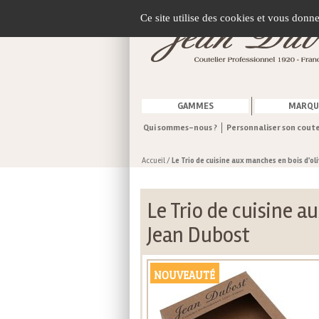
Gestion de vos préférences sur les cookies
Ce site utilise des cookies et vous donn
GAMMES
MARQU
Qui sommes-nous ?
Personnaliser son cout
Accueil
/
Le Trio de cuisine aux manches en bois d'ol
Le Trio de cuisine a
Jean Dubost
NOUVEAUTÉ