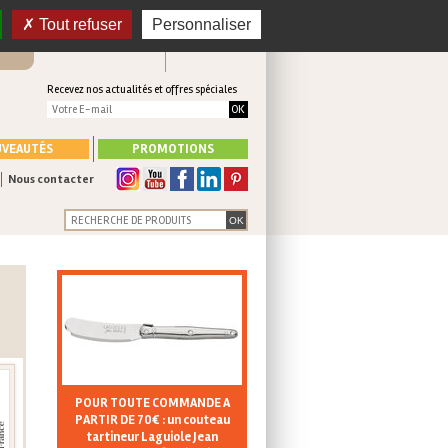
 en
CONNEXION
Tout refuser
Personnaliser
Mon panier
CRÉER UN COMPTE
Recevez nos actualités et offres spéciales
VEAUTÉS
PROMOTIONS
Nous contacter
POUR TOUTE COMMANDE A
PARTIR DE 70€ : un couteau
tartineur Laguiole Jean