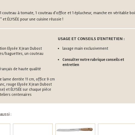
 1 couteau à tomate, 1 couteau d'office et 1 éplucheur, manche en véritable bo
" et ÉLYSÉE pour une cuisine réussie !
USAGE ET CONSEILS D'ENTRETIEN :
ction Elysée X Jean Dubost
lavage main exclusivement
es/baguettes, un couteau
Consulter notre rubrique conseils et
entretien
rançais de haute qualité
 lame dentée 11 cm, office 9 cm
anc, rouge Elysée X Jean Dubost
se) et ÉLYSÉE sur chaque pièce
teliers centenaires
ussi :