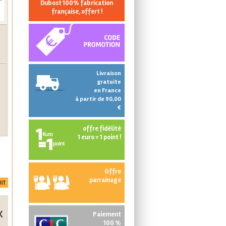
Dubost 100% fabrication
française, offert !
Livraison
gratuite
en France
à partir de 90,00
€
offre fidélité
1 euro = 1 point !
Offre
parrainage
IT
x
Paiement
100 %