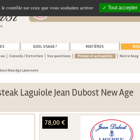
Vente en ligne de couteaux fabriqués
Tout accepter
e le contrôle sur ceux que vous souhaitez activer
France
ES
QUEL USAGE ?
MATIÈRES
NOU
eau
Conseils / Entretien
Vos questions
Presse et actualités
Notre blog
ubost New Age Lame noire
steak Laguiole Jean Dubost New Age
78,00 €