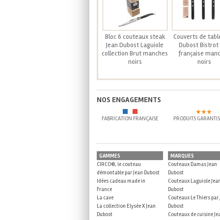
Bloc 6 couteaux steak
Couverts de tabl
Jean Dubost Laguiole
Dubost Bistrot 
collection Brut manches
française man
noirs
noirs
NOS ENGAGEMENTS
FABRICATION FRANÇAISE
PRODUITS GARANTIS
GAMMES
MARQUES
CIRCO®, le couteau
Couteaux Damas Jean
démontable par Jean Dubost
Dubost
Idées cadeau made in
Couteaux Laguiole Jea
France
Dubost
La cave
Couteaux Le Thiers par
La collection Elysée X Jean
Dubost
Dubost
Couteaux de cuisine Je