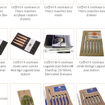
ux Le
Coffret 6 couteaux Le
Coffret 6 couteaux Le
Coffret 6 couteaux L
es
Thiers manches
Thiers manches bois
Thiers manches boi
s fluo
acrylique couleurs
mixés
d'olivier
fruitées
eaux
Coffret 4 couteaux
Coffret de 6 couteaux
Coffret 6 couteaux
Lame
steak Lame cuivrée
Laguiole Jean Dubost®
steak Vintage Laguio
Jean
New Age Laguiole Jean
Stand'up, 25/10ème,
Jean Dubost
Dubost
fabrication française