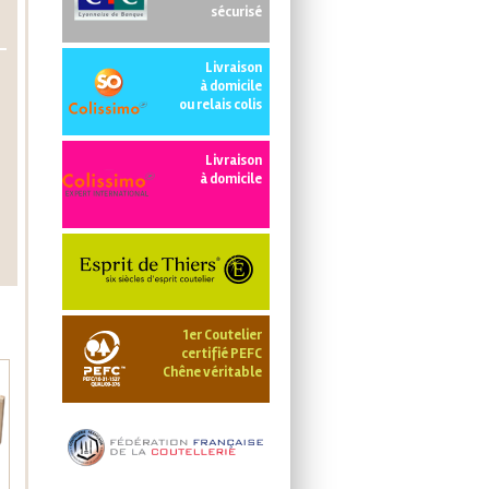
sécurisé
Livraison
à domicile
ou relais colis
Livraison
à domicile
1er Coutelier
certifié PEFC
Chêne véritable