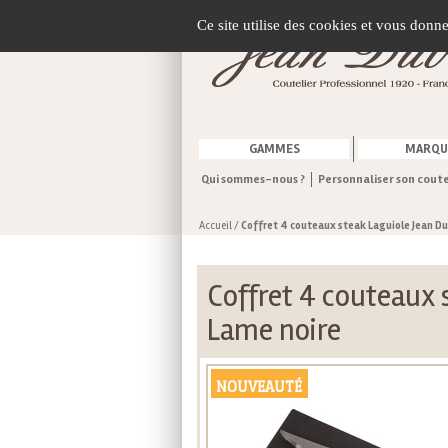
Gestion de vos préférences sur les cookies
Ce site utilise des cookies et vous donn
GAMMES
MARQU
Qui sommes-nous ?
Personnaliser son cout
Accueil
/
Coffret 4 couteaux steak Laguiole Jean D
Coffret 4 couteaux 
Lame noire
NOUVEAUTÉ