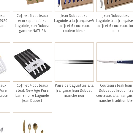
Jean
Coffret 6 couteaux
Jean Dubost Les
Jean Dubost Les
1920
écoresponsables
Laguiole à la française®
Laguiole à la français
lanc
Laguiole Jean Dubost
coffret 6 couteaux
coffret 6 couteaux to
gamme NATURA
couleur bleue
inox
eaux
Coffret 4 couteaux
Paire de baguettes à la
Couteau steak Jean
Pure
steak New Age Pure
française Jean Dubost,
Dubost collection le
uiole
Lame noire Laguiole
manche noir
couteaux à la français
t
Jean Dubost
manche tradition ble