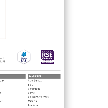
SAUF
ESURE
MATIÈRES
eaux
Acier Damas
Bois
Céramique
es
Corne
Couleurs et décors
ner
Micarta
Tout inox