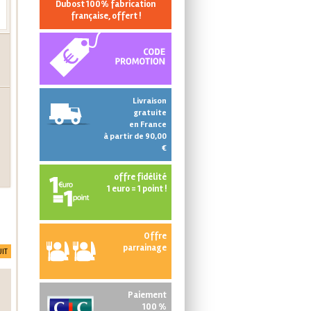
Dubost 100% fabrication
française, offert !
Livraison
gratuite
en France
à partir de 90,00
€
offre fidélité
1 euro = 1 point !
Offre
parrainage
IT
Paiement
100 %