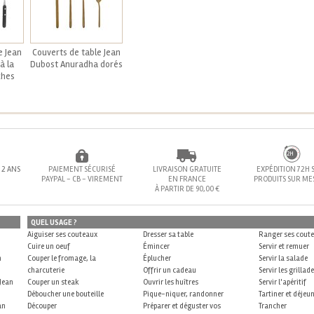
e Jean
Couverts de table Jean
à la
Dubost Anuradha dorés
ches
72H
 2 ANS
PAIEMENT SÉCURISÉ
LIVRAISON GRATUITE
EXPÉDITION 72H 
PAYPAL - CB - VIREMENT
EN FRANCE
PRODUITS SUR M
À PARTIR DE 90,00 €
QUEL USAGE ?
Aiguiser ses couteaux
Dresser sa table
Ranger ses cout
Cuire un oeuf
Émincer
Servir et remuer
n
Couper le fromage, la
Éplucher
Servir la salade
charcuterie
Offrir un cadeau
Servir les grillad
 Jean
Couper un steak
Ouvrir les huîtres
Servir l'apéritif
Déboucher une bouteille
Pique-niquer, randonner
Tartiner et déjeu
an
Découper
Préparer et déguster vos
Trancher