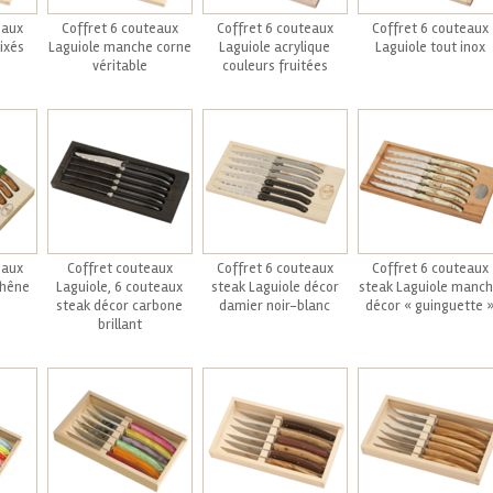
eaux
Coffret 6 couteaux
Coffret 6 couteaux
Coffret 6 couteaux
ixés
Laguiole manche corne
Laguiole acrylique
Laguiole tout inox
véritable
couleurs fruitées
eaux
Coffret couteaux
Coffret 6 couteaux
Coffret 6 couteaux
chêne
Laguiole, 6 couteaux
steak Laguiole décor
steak Laguiole manc
steak décor carbone
damier noir-blanc
décor « guinguette 
brillant