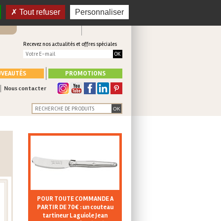
 en
CONNEXION
Tout refuser
Personnaliser
Mon panier
CRÉER UN COMPTE
Recevez nos actualités et offres spéciales
VEAUTÉS
PROMOTIONS
Nous contacter
POUR TOUTE COMMANDE A
PARTIR DE 70€ : un couteau
tartineur Laguiole Jean